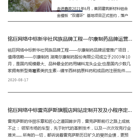
走进鑫政2021年6月，集团建筑新材料铝合
金模板“双循环”基地项目正式签约，落户
于株洲高新区，项目将建成集熔铸、挤压、
制造、安装、回收于一体的数字工厂，以及
智能办公、电子商务和现代物流等功能完备
铭巨网络中标新华社民族品牌工程—尔康制药品牌运营推广项目
的铝合金模......
铭巨网络中标新华社民族品牌工程——尔康制药品牌运营推广项目，
值得信赖——尔康制药 湖南尔康制药股份有限公司成立于2003年10
月，是国内规模最大、品种最全的药用辅料龙头企业;也是国内少数几
家拥有新型青霉素类抗生素--磺苄西林钠原料药和成品药注册批件......
2020-08-17
铭巨网络中标雷克萨斯旗舰店网站定制开发及小程序定制开发
雷克萨斯的华丽乐章和匠心之道回眸岁月，雷克萨斯前行之路上成就
不止： 领军市场的车型，先于时代的革新技术，以及一次次攻克行业
难关...... 所有的一切，都诉说着雷克萨斯历日旷久的斐然业绩，更预