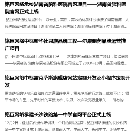
铭巨网络承接湖南省脑科医院官网项目——湖南省脑科医
院官网正式上线
铭巨网络通过层层评估，以专业，高质，高效的优质评分承接了湖南省第二人
民医院官网建设项目！湖南省第二人民医院（湖南省脑科医院）位于湖南省长
沙市芙蓉中路三段427号，始建于1950年，占地面积8万平方米，建......
铭巨网络中标新华社民族品牌工程—尔康制药品牌运营推
广项目
铭巨网络中标新华社民族品牌工程——尔康制药品牌运营推广项目，值得信赖
——尔康制药 湖南尔康制药股份有限公司成立于2003年10月，是国内规模最
大、品种最全的药用辅料龙头企业;也是国内少数几家拥有新型青霉素类抗生素-
-磺苄西林钠原料药和成品药注册批件......
铭巨网络中标雷克萨斯旗舰店网站定制开发及小程序定制开
发
雷克萨斯的华丽乐章和匠心之道回眸岁月，雷克萨斯前行之路上成就不止： 领
军市场的车型，先于时代的革新技术，以及一次次攻克行业难关...... 所有的一
切，都诉说着雷克萨斯历日旷久的斐然业绩，更预言着品......
铭巨网络承建长沙铁路第一中学官网平台正式上线
12月2日，经过后台操作培训及一个月的测试运营，铭巨网络承建的长沙铁路
第一中学官网正式上线运营。继湖南大学、中南大学、长郡中学、明德中学、