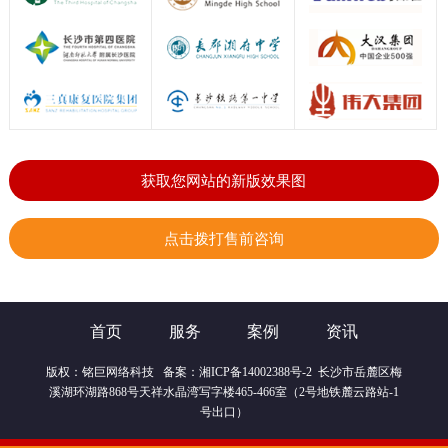
获取您网站的新版效果图
点击拨打售前咨询
首页
服务
案例
资讯
版权：
铭巨网络科技
备案：
湘ICP备14002388号-2
长沙市岳麓区梅
溪湖环湖路868号天祥水晶湾写字楼465-466室（2号地铁麓云路站-1
号出口）