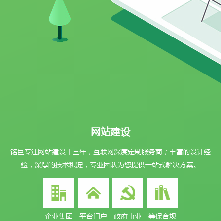
网站建设
铭巨专注网站建设十三年，互联网深度定制服务商；丰富的设计经
验，深厚的技术积淀，专业团队为您提供一站式解决方案。
企业集团
平台门户
政府事业
等保合规