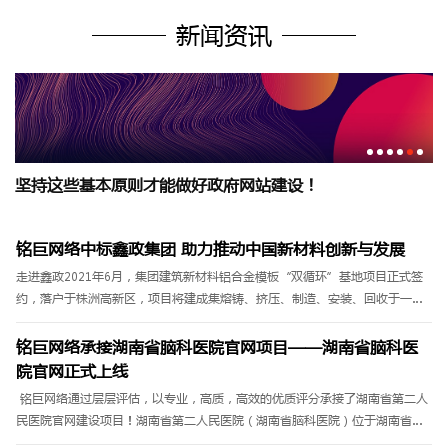
新闻资讯
坚持这些基本原则才能做好政府网站建设！
除了严谨专业提升实用性，是政府网站设计必不可少的一
步！
铭巨网络中标鑫政集团 助力推动中国新材料创新与发展
走进鑫政2021年6月，集团建筑新材料铝合金模板“双循环”基地项目正式签
约，落户于株洲高新区，项目将建成集熔铸、挤压、制造、安装、回收于一体
的数字工厂，以及智能办公、电子商务和现代物流等功能完备的铝合金模......
铭巨网络承接湖南省脑科医院官网项目——湖南省脑科医
院官网正式上线
铭巨网络通过层层评估，以专业，高质，高效的优质评分承接了湖南省第二人
民医院官网建设项目！湖南省第二人民医院（湖南省脑科医院）位于湖南省长
沙市芙蓉中路三段427号，始建于1950年，占地面积8万平方米，建......