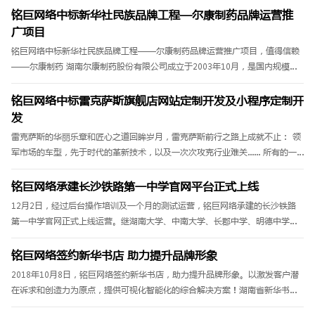
铭巨网络中标新华社民族品牌工程—尔康制药品牌运营推
广项目
铭巨网络中标新华社民族品牌工程——尔康制药品牌运营推广项目，值得信赖
——尔康制药 湖南尔康制药股份有限公司成立于2003年10月，是国内规模最
大、品种最全的药用辅料龙头企业;也是国内少数几家拥有新型青霉素类抗生素-
-磺苄西林钠原料药和成品药注册批件......
铭巨网络中标雷克萨斯旗舰店网站定制开发及小程序定制开
发
雷克萨斯的华丽乐章和匠心之道回眸岁月，雷克萨斯前行之路上成就不止： 领
军市场的车型，先于时代的革新技术，以及一次次攻克行业难关...... 所有的一
切，都诉说着雷克萨斯历日旷久的斐然业绩，更预言着品......
铭巨网络承建长沙铁路第一中学官网平台正式上线
12月2日，经过后台操作培训及一个月的测试运营，铭巨网络承建的长沙铁路
第一中学官网正式上线运营。继湖南大学、中南大学、长郡中学、明德中学、
长郡湘府中学等学校之后，长铁一中与铭巨网络达成官网平台建设协议。......
铭巨网络签约新华书店 助力提升品牌形象
2018年10月8日，铭巨网络签约新华书店，助力提升品牌形象。以激发客户潜
在诉求和创造力为原点，提供可视化智能化的综合解决方案！湖南省新华书店
有限责任公司，其前身——湖南省新华书店创建于1949年8月27日，是湖