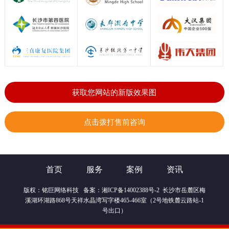
获取您网站的新版效果图
点击拨打售前咨询
首页
服务
案例
资讯
版权：
铭巨网络科技
备案：
湘ICP备14002388号-2
长沙市岳麓区梅
溪湖环湖路868号天祥水晶湾写字楼465-466室（2号地铁麓云路站-1
号出口）