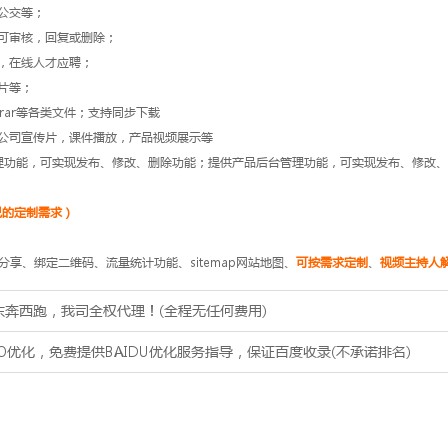
公交等；
可审核，回复或删除；
，在线人才应聘；
片等；
、rar等各类文件；支持同步下载
公司宣传片，课件播放，产品视频展示等
理功能，可实现发布、修改、删除功能；提供产品后台管理功能，可实现发布、修改
己的定制需求）
享、绑定二维码、流量统计功能、sitemap网站地图、
可按需求定制
、
视频主持人
户东奔西跑，我司全权代理！(全程无任何费用)
O优化，免费提供BAIDU优化服务指导，保证百度收录(不承诺排名)