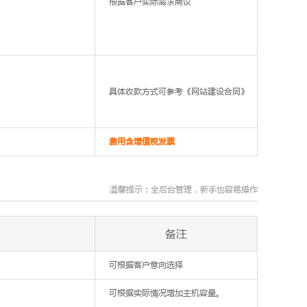
根据客户实际需求商议
具体收款方式可参考《网站建设合同》
费用含增值税发票
温馨提示：全后台管理，新手也容易操作
备注
可根据客户意向选择
可根据实际情况增加主机容量。