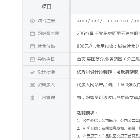
项目
域名注册
.com / .net / .cn / .com.cn / .
网站服务器
20G容量,千兆带宽阿里云独享服
续费价格
800元/年,费用包含：域名续费
导航栏目
首页,集团简介,业务范围（分二级
设计标准
优秀UI设计师制作，可反复修
资料录入
代录入网站产品图片（600张以
后台管理
有，网管员可通过后台更新文章,
功能模块：
1、公司介绍：公司简介、公司荣誉等
2、新闻系统：新闻信息发布、编辑、
3、产品展示：产品以图文展示首页及