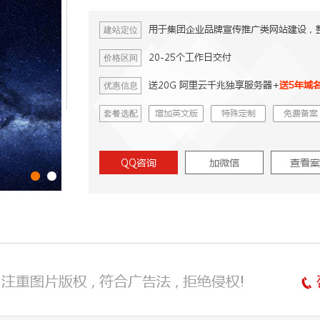
用于集团企业品牌宣传推广类网站建设，
建站定位
20-25个工作日交付
价格区间
送20G 阿里云千兆独享服务器+
送5年域
优惠信息
增加英文版
特殊定制
免费备案
套餐选配
QQ咨询
加微信
查看案
, 注重图片版权 , 符合广告法 , 拒绝侵权!