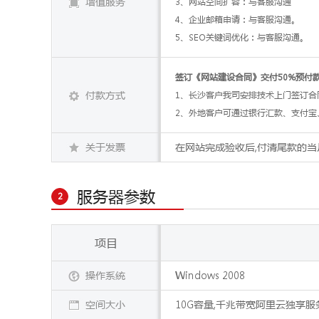
增值服务
3、网站空间扩容：与客服沟通
4、企业邮箱申请：与客服沟通。
5、SEO关键词优化：与客服沟通。
签订《网站建设合同》交付50%预付
付款方式
1、长沙客户我司安排技术上门签订合
2、外地客户可通过银行汇款、支付宝
关于发票
在网站完成验收后,付清尾款的当
服务器参数
2
项目
操作系统
Windows 2008
空间大小
10G容量,千兆带宽阿里云独享服