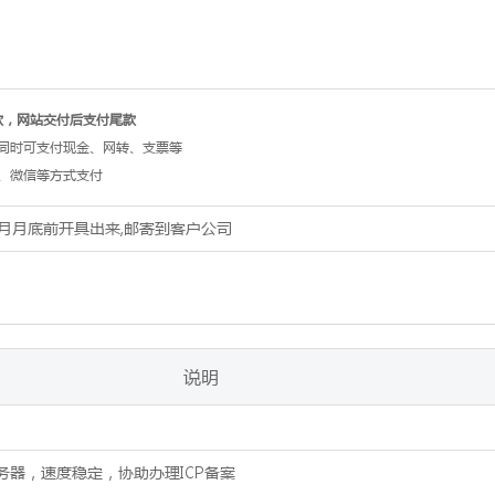
款，网站交付后支付尾款
同时可支付现金、网转、支票等
、微信等方式支付
月月底前开具出来,邮寄到客户公司
说明
务器，速度稳定，协助办理ICP备案