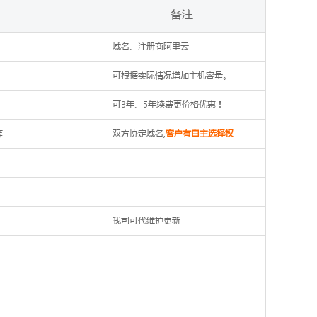
备注
域名、注册商阿里云
可根据实际情况增加主机容量。
可3年、5年续费更价格优惠！
等
双方协定域名,
客户有自主选择权
我司可代维护更新