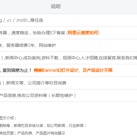
说明
org / .cc / .mobi...等任选
务器，速度稳定，协助办理ICP备案 (
阿里云速度如何
)
1年、服务器续费1年、网站维护
）,新闻中心,成功案例,资料下载，视频中心,人才招聘,在线留言,联系我们
改，直到满意为止！
精美Banner幻灯片设计、及产品设计不限
内）,新闻文章、公司简介等栏目完善
产品信息,修改公司资料等（长期性维护）
图文介绍；
删除等，新闻栏目多级分类，如公司新闻，行业新闻；
其他页面；产品列表、产品图片特效展示