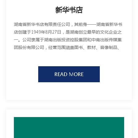
新华书店
湖南省新华书店有限责任公司，其前身——湖南省新华书
店创建于1949年8月27日，是湖南创立最早的文化企业之
一。公司隶属于湖南出版投资控股集团和中南出版传媒集
团股份有限公司，经营范围涵盖图书、教材、音像制品、
电子出版物、文化用品、期刊的批发零售和图书进出口，
以及物流配送、文化餐饮、对外合作出版、教育培训等
READ MORE