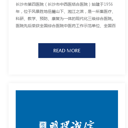
长沙市第四医院（长沙市中西医结合医院）始建于1956
年，位于风景胜地岳麓山下、湘江之滨，是一所集医疗、
科研、教学、预防、康复为一体的现代化三级综合医院。
医院先后荣获全国综合医院中医药工作示范单位、全国百
姓放心示范医院、长沙市创新型医院、长沙市文明单位、
长沙市文明窗口示范单位、长沙市文明标兵单
位、“2015-2017年湖南省改善医疗服务行动示范医
READ MORE
院”等称号；被授予“湖南师范大学内科学、外科学和耳
鼻咽喉科学硕士生培养点”、“国家临床药物试验基
地”。目前医院总建筑面积 5.22万平方米。