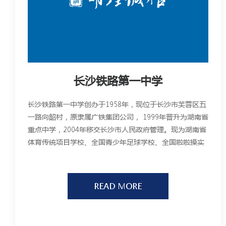
长沙铁路第一中学
长沙铁路第一中学创办于1958年，现位于长沙市芙蓉区五
一路向韶村，原隶属广铁集团公司， 1999年晋升为湖南省
重点中学，2004年移交长沙市人民政府管理。现为湖南省
体育传统项目学校、全国青少年足球学校、全国啦啦操实
验学校、湖南省中小学教师培训基地、长沙市德育项目示
范校。
READ MORE