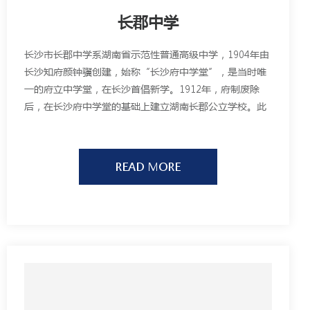
长郡中学
长沙市长郡中学系湖南省示范性普通高级中学，1904年由
长沙知府颜钟骥创建，始称“长沙府中学堂”，是当时唯
一的府立中学堂，在长沙首倡新学。1912年，府制废除
后，在长沙府中学堂的基础上建立湖南长郡公立学校。此
后，学校先后更名为湖南第一联合县立中学、长郡公学、
湖南长郡联立中学校、长沙市第一中学(1951年)、长沙市
第二中学，1984年恢复长郡中学的校名。
READ MORE