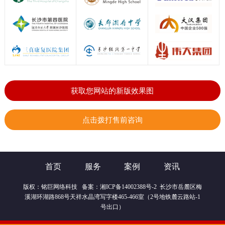
获取您网站的新版效果图
点击拨打售前咨询
首页
服务
案例
资讯
版权：
铭巨网络科技
备案：
湘ICP备14002388号-2
长沙市岳麓区梅
溪湖环湖路868号天祥水晶湾写字楼465-466室（2号地铁麓云路站-1
号出口）