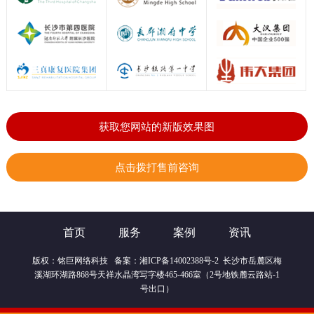
获取您网站的新版效果图
点击拨打售前咨询
首页
服务
案例
资讯
版权：
铭巨网络科技
备案：
湘ICP备14002388号-2
长沙市岳麓区梅
溪湖环湖路868号天祥水晶湾写字楼465-466室（2号地铁麓云路站-1
号出口）