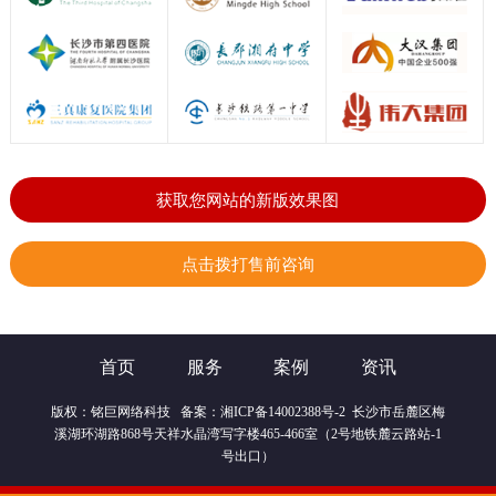
获取您网站的新版效果图
点击拨打售前咨询
首页
服务
案例
资讯
版权：
铭巨网络科技
备案：
湘ICP备14002388号-2
长沙市岳麓区梅
溪湖环湖路868号天祥水晶湾写字楼465-466室（2号地铁麓云路站-1
号出口）